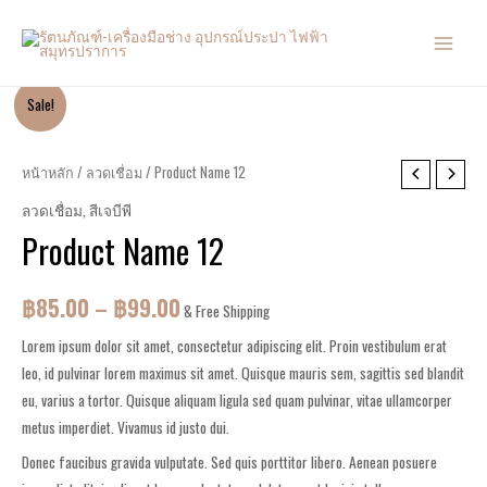
Sale!
หน้าหลัก
/
ลวดเชื่อม
/ Product Name 12
ลวดเชื่อม
,
สีเจบีพี
Product Name 12
฿
85.00
–
฿
99.00
& Free Shipping
Lorem ipsum dolor sit amet, consectetur adipiscing elit. Proin vestibulum erat
leo, id pulvinar lorem maximus sit amet. Quisque mauris sem, sagittis sed blandit
eu, varius a tortor. Quisque aliquam ligula sed quam pulvinar, vitae ullamcorper
metus imperdiet. Vivamus id justo dui.
Donec faucibus gravida vulputate. Sed quis porttitor libero. Aenean posuere